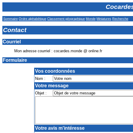
Cocardes
Sommaire
Ordre alphabétique
Classement géographique
Monde
Miniatures
Recherche
Contact
Courriel
Mon adresse courriel : cocardes.monde @ online.fr
Formulaire
Vos coordonnées
Nom :
Votre message
Objet :
Votre avis m'intéresse